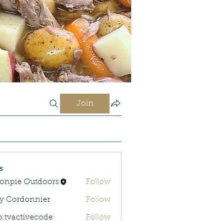
Join
s
onpie Outdoors
Follow
y Cordonnier
Follow
rdonnier
o.tvactivecode
Follow