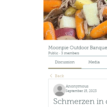
Moonpie Outdoor Banque
Public
·
3 members
Discussion
Media
Back
Anonymous
September 15, 2023
Schmerzen in d