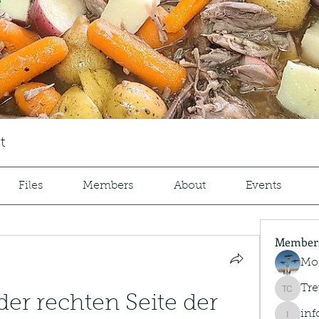
t
Files
Members
About
Events
Member
Mo
Tre
Trey Co
er rechten Seite der 
inf