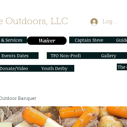
 Outdoors, LLC
Log In
 & Services
Captain Steve
Guid
Waiver
Events Dates
TFO Non-Profit
Gallery
The
/Donate/Video
Youth Derby
Outdoor Banquet