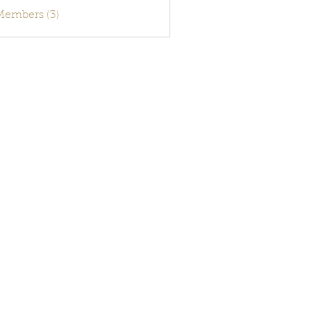
activecode
 Members (3)