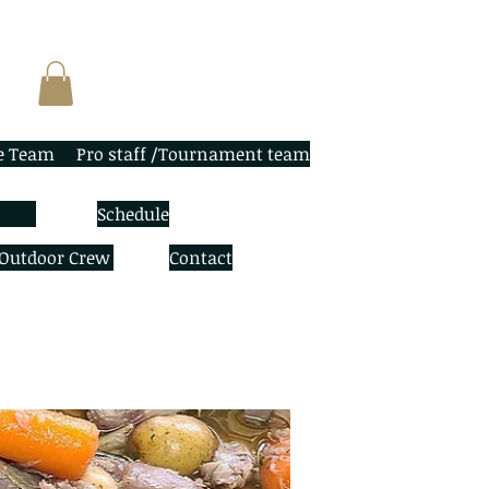
e Team
Pro staff /Tournament team
Schedule
 Outdoor Crew
Contact