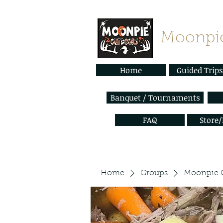
Moonpie
Home
Guided Trips
Banquet / Tournaments
FAQ
Store
Home
Groups
Moonpie 