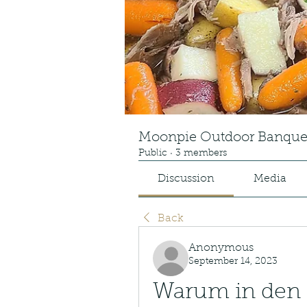
Moonpie Outdoor Banque
Public
·
3 members
Discussion
Media
Back
Anonymous
September 14, 2023
Warum in den 