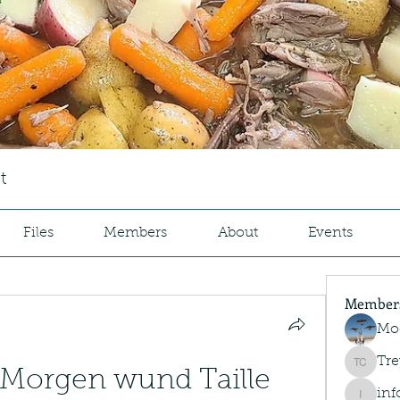
t
Files
Members
About
Events
Member
Mo
Tre
Trey Co
Morgen wund Taille 
inf