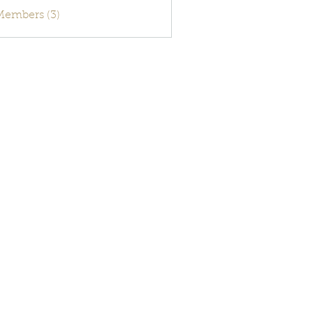
activecode
 Members (3)