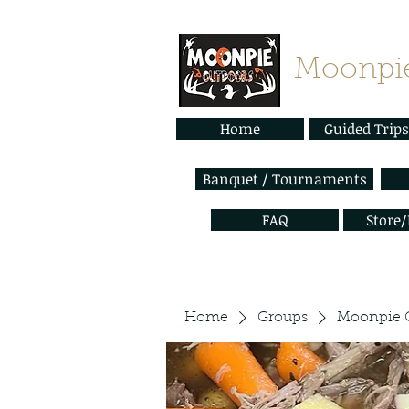
Moonpie
Home
Guided Trips
Banquet / Tournaments
FAQ
Store
Home
Groups
Moonpie 