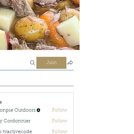
Join
s
onpie Outdoors
Follow
y Cordonnier
Follow
rdonnier
o.tvactivecode
Follow