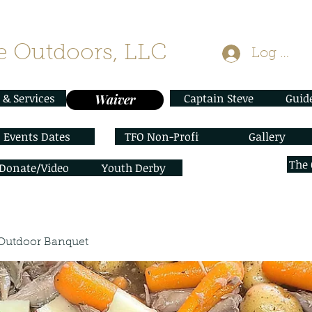
 Outdoors, LLC
Log In
 & Services
Captain Steve
Guid
Waiver
Events Dates
TFO Non-Profit
Gallery
The
/Donate/Video
Youth Derby
Outdoor Banquet