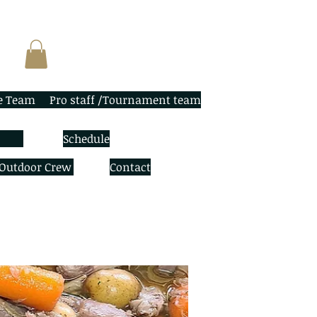
e Team
Pro staff /Tournament team
Schedule
 Outdoor Crew
Contact