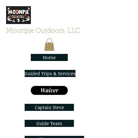
Moonpie Outdoors, LLC
Home
Guided Trips & Services
Waiver
Captain Steve
Guide Team