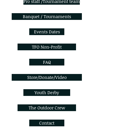
Pro staff /Tournament team
Banquet / Tournaments
Events Dates
TFO Non-Profit
FAQ
Store/Donate/Video
Youth Derby
The Outdoor Crew
Contact