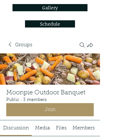
Gallery
Schedule
Groups
Moonpie Outdoor Banquet
Public
·
3 members
Join
Discussion
Media
Files
Members