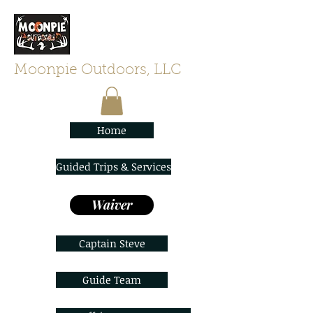
Moonpie Outdoors, LLC
Home
Guided Trips & Services
Waiver
Captain Steve
Guide Team