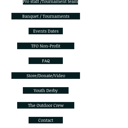
Pro staff /Tournament team
Banquet / Tournaments
Events Dates
TFO Non-Profit
FAQ
Store/Donate/Video
Youth Derby
The Outdoor Crew
Contact