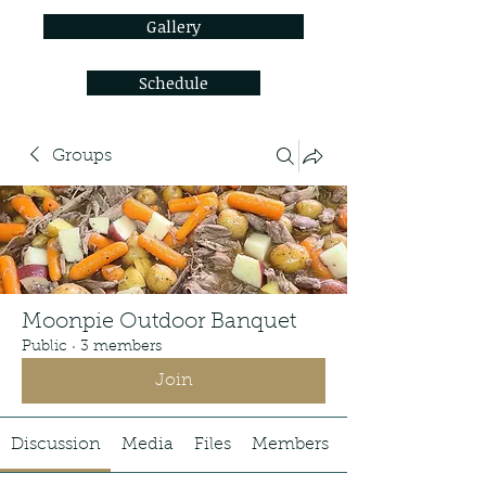
Gallery
Schedule
Groups
Moonpie Outdoor Banquet
Public
·
3 members
Join
Discussion
Media
Files
Members