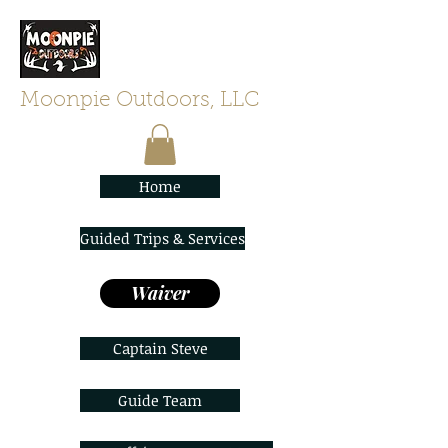
Moonpie Outdoors, LLC
Home
Guided Trips & Services
Waiver
Captain Steve
Guide Team