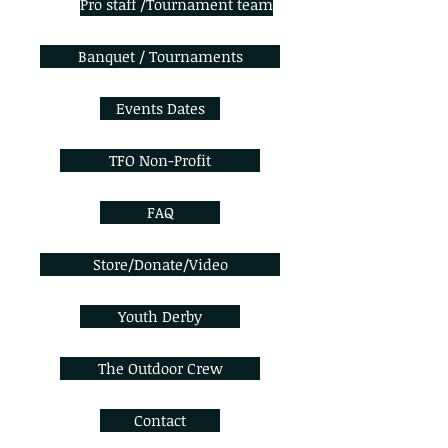
Pro staff /Tournament team
Banquet / Tournaments
Events Dates
TFO Non-Profit
FAQ
Store/Donate/Video
Youth Derby
The Outdoor Crew
Contact