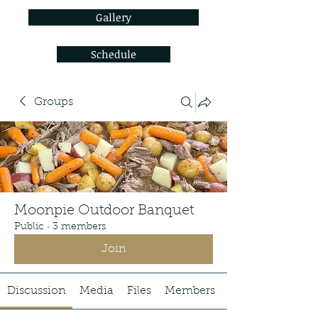
Gallery
Schedule
Groups
Moonpie Outdoor Banquet
Public
·
3 members
Join
Discussion
Media
Files
Members