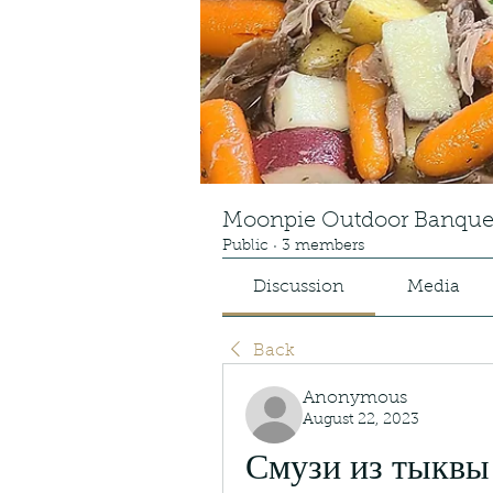
Moonpie Outdoor Banque
Public
·
3 members
Discussion
Media
Back
Anonymous
August 22, 2023
Смузи из тыквы 