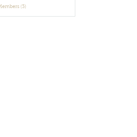
activecode
 Members (3)