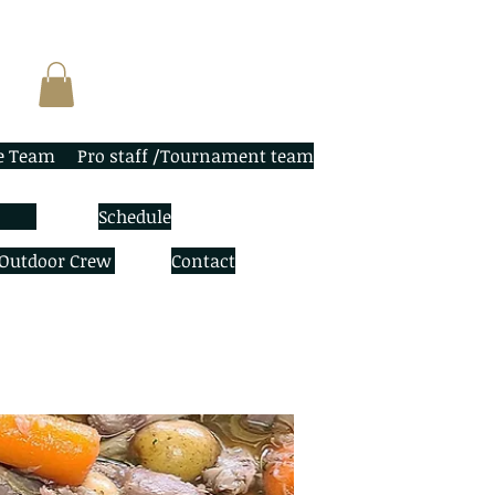
e Team
Pro staff /Tournament team
Schedule
 Outdoor Crew
Contact