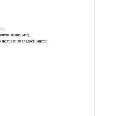
рец.
ловую ложку меда.
 получения гладкой массы.
;