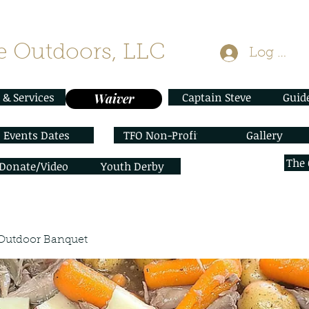
 Outdoors, LLC
Log In
 & Services
Captain Steve
Guid
Waiver
Events Dates
TFO Non-Profit
Gallery
The
/Donate/Video
Youth Derby
Outdoor Banquet