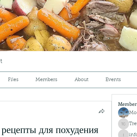
t
Files
Members
About
Events
Member
Mo
Tre
Trey Co
рецепты для похудения 
inf