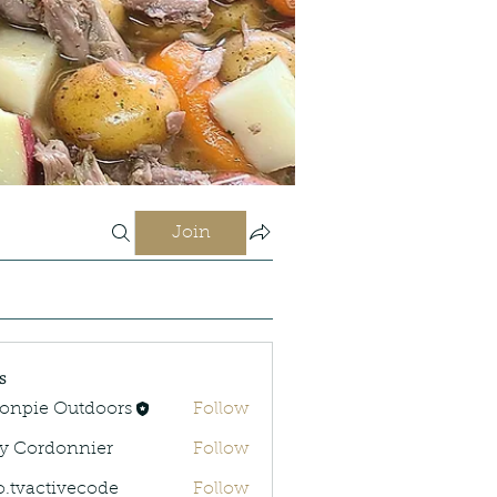
Join
s
onpie Outdoors
Follow
y Cordonnier
Follow
rdonnier
o.tvactivecode
Follow