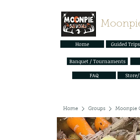
Moonpie
Home
Guided Trips
Banquet / Tournaments
FAQ
Store
Home
Groups
Moonpie 