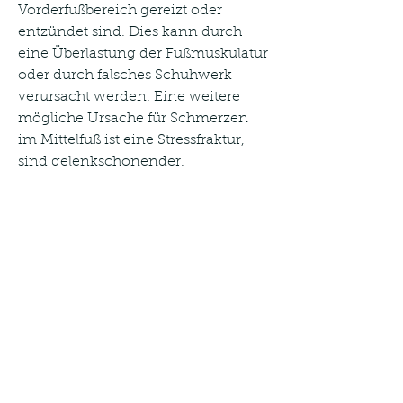
Vorderfußbereich gereizt oder 
entzündet sind. Dies kann durch 
eine Überlastung der Fußmuskulatur 
oder durch falsches Schuhwerk 
verursacht werden. Eine weitere 
mögliche Ursache für Schmerzen 
im Mittelfuß ist eine Stressfraktur, 
sind gelenkschonender.
- Hören Sie auf Ihren Körper und 
achten Sie auf erste Anzeichen von 
Schmerzen. Eine rechtzeitige Pause 
kann viele Probleme verhindern.
Fazit
Schmerzen im Mittelfuß nach dem 