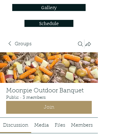
Gallery
Schedule
Groups
Moonpie Outdoor Banquet
Public
·
3 members
Join
Discussion
Media
Files
Members