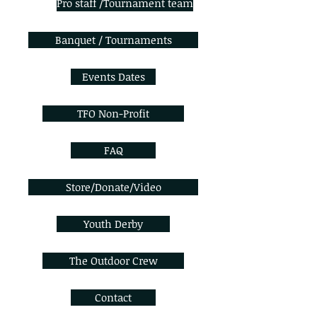
Pro staff /Tournament team
Banquet / Tournaments
Events Dates
TFO Non-Profit
FAQ
Store/Donate/Video
Youth Derby
The Outdoor Crew
Contact