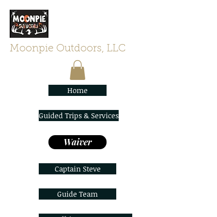
Moonpie Outdoors, LLC
Home
Guided Trips & Services
Waiver
Captain Steve
Guide Team