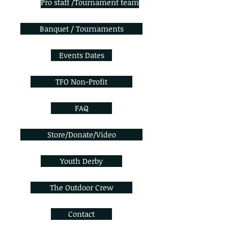
Pro staff /Tournament team
Banquet / Tournaments
Events Dates
TFO Non-Profit
FAQ
Store/Donate/Video
Youth Derby
The Outdoor Crew
Contact