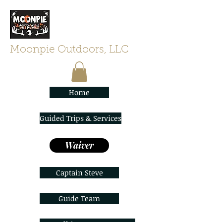
Moonpie Outdoors, LLC
Home
Guided Trips & Services
Waiver
Captain Steve
Guide Team