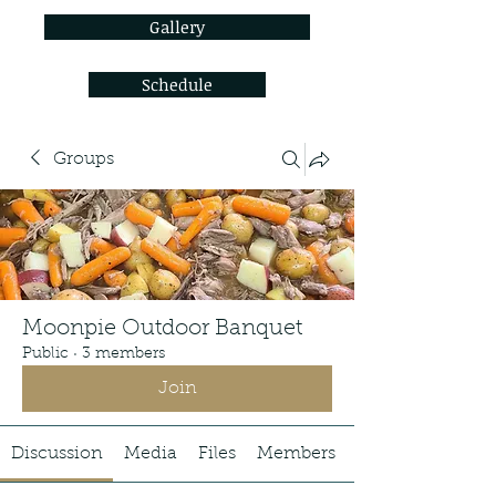
Gallery
Schedule
Groups
Moonpie Outdoor Banquet
Public
·
3 members
Join
Discussion
Media
Files
Members