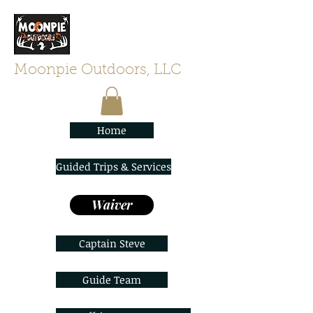
Moonpie Outdoors, LLC
Home
Guided Trips & Services
Waiver
Captain Steve
Guide Team