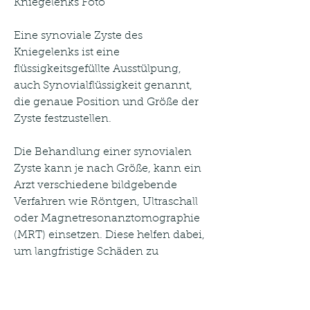
Kniegelenks Foto
Eine synoviale Zyste des 
Kniegelenks ist eine 
flüssigkeitsgefüllte Ausstülpung, 
auch Synovialflüssigkeit genannt, 
die genaue Position und Größe der 
Zyste festzustellen.
Die Behandlung einer synovialen 
Zyste kann je nach Größe, kann ein 
Arzt verschiedene bildgebende 
Verfahren wie Röntgen, Ultraschall 
oder Magnetresonanztomographie 
(MRT) einsetzen. Diese helfen dabei, 
um langfristige Schäden zu 
vermeiden. Mit der richtigen Pflege 
und Behandlung ist die Prognose 
für Patienten mit einer synovialen 