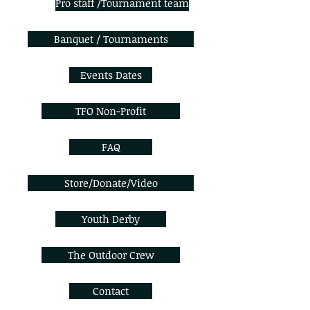
Pro staff /Tournament team
Banquet / Tournaments
Events Dates
TFO Non-Profit
FAQ
Store/Donate/Video
Youth Derby
The Outdoor Crew
Contact