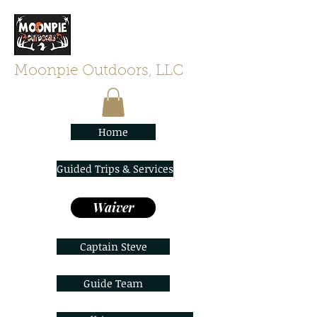
Moonpie Outdoors, LLC
Home
Guided Trips & Services
Waiver
Captain Steve
Guide Team