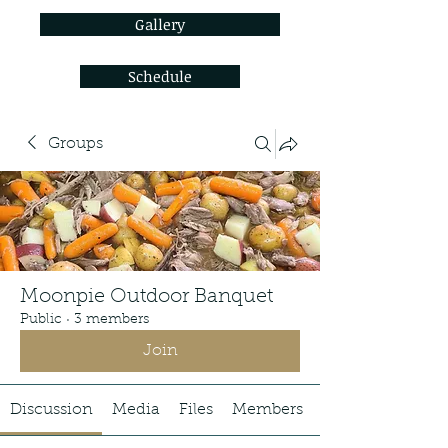
Gallery
Schedule
Groups
Moonpie Outdoor Banquet
Public
·
3 members
Join
Discussion
Media
Files
Members