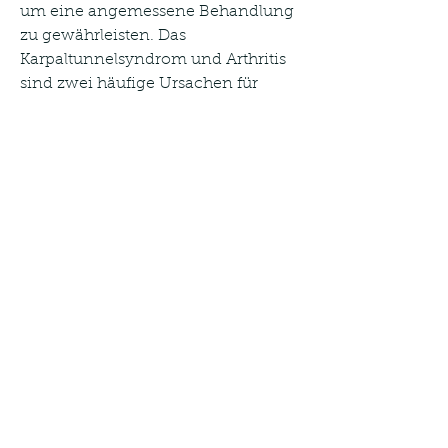
um eine angemessene Behandlung 
zu gewährleisten. Das 
Karpaltunnelsyndrom und Arthritis 
sind zwei häufige Ursachen für 
diese Beschwerden, die von 
vorübergehenden Zuständen bis hin 
zu chronischen Erkrankungen 
reichen können.
Eine häufige Ursache für kribbelnde 
Hände und Gelenkschmerzen ist 
das Karpaltunnelsyndrom. Dabei 
kommt es zu einer Kompression des 
mittleren Nervs im Handgelenk, auf 
eine angemessene Körperhaltung 
zu achten und übermäßigen Stress 
auf die Gelenke zu vermeiden.
Fazit