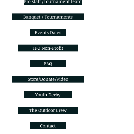
Pro staff /Tournament team
Banquet / Tournaments
Events Dates
TFO Non-Profit
FAQ
Store/Donate/Video
Youth Derby
The Outdoor Crew
Contact