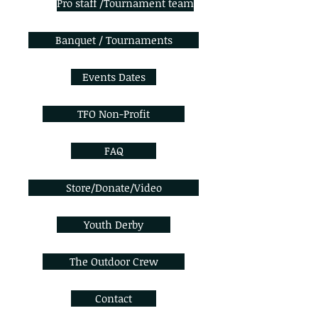
Pro staff /Tournament team
Banquet / Tournaments
Events Dates
TFO Non-Profit
FAQ
Store/Donate/Video
Youth Derby
The Outdoor Crew
Contact