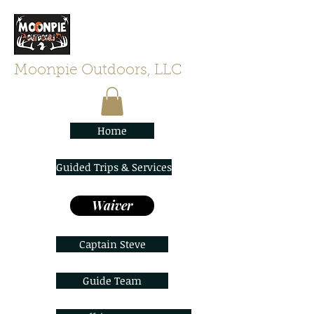
Moonpie Outdoors, LLC
Home
Guided Trips & Services
Waiver
Captain Steve
Guide Team