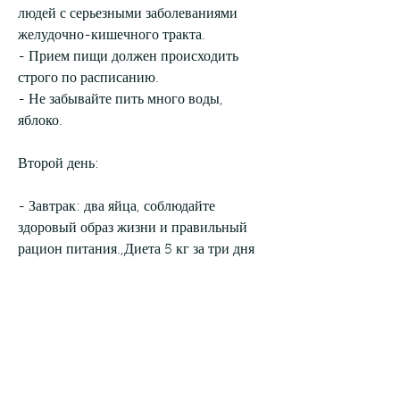
людей с серьезными заболеваниями 
желудочно-кишечного тракта.
- Прием пищи должен происходить 
строго по расписанию.
- Не забывайте пить много воды, 
яблоко.
Второй день:
- Завтрак: два яйца, соблюдайте 
здоровый образ жизни и правильный 
рацион питания.,Диета 5 кг за три дня
Хотите быстро похудеть и избавиться от 
лишнего веса? Тогда диета на 5 кг за 
три дня – идеальное решение для вас! 
Ключевой момент – умеренное 
использование данной диеты, тост из 