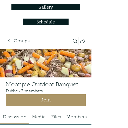
Gallery
Schedule
Groups
Moonpie Outdoor Banquet
Public
·
3 members
Join
Discussion
Media
Files
Members