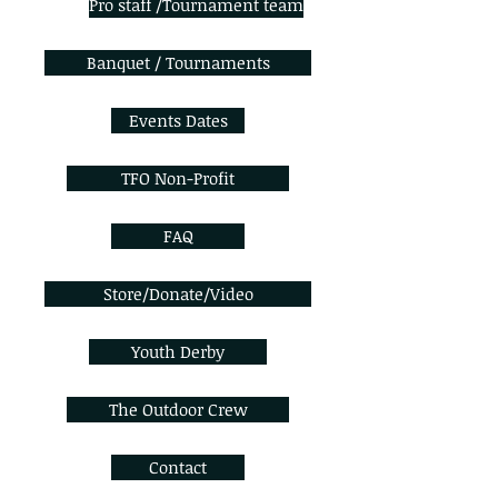
Pro staff /Tournament team
Banquet / Tournaments
Events Dates
TFO Non-Profit
FAQ
Store/Donate/Video
Youth Derby
The Outdoor Crew
Contact