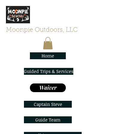
Moonpie Outdoors, LLC
Home
Guided Trips & Services
Waiver
Captain Steve
Guide Team