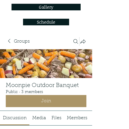
Gallery
Schedule
Groups
Moonpie Outdoor Banquet
Public
·
3 members
Join
Discussion
Media
Files
Members