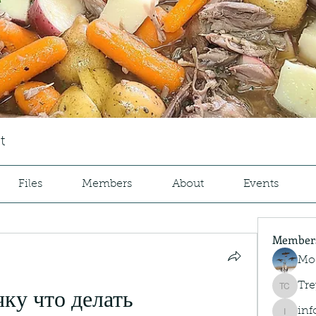
t
Files
Members
About
Events
Member
Mo
Tre
Trey Co
чку что делать
inf