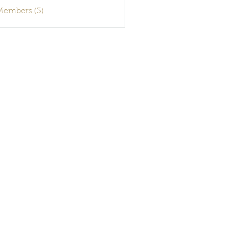
activecode
 Members (3)