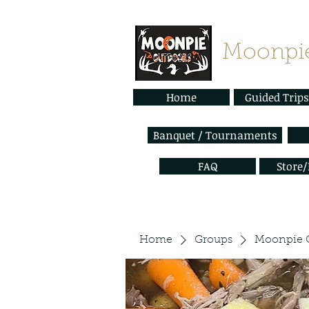
Moonpie
Home
Guided Trips
Banquet / Tournaments
FAQ
Store
Home
Groups
Moonpie 