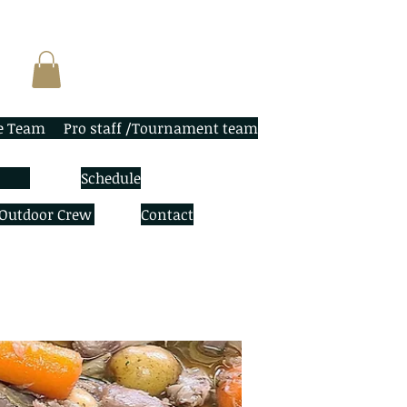
e Team
Pro staff /Tournament team
Schedule
 Outdoor Crew
Contact