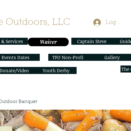
 Outdoors, LLC
Log In
 & Services
Captain Steve
Guid
Waiver
Events Dates
TFO Non-Profit
Gallery
The
/Donate/Video
Youth Derby
Outdoor Banquet