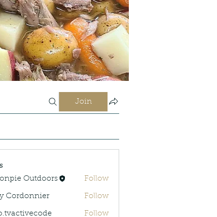
Join
s
onpie Outdoors
Follow
y Cordonnier
Follow
rdonnier
o.tvactivecode
Follow