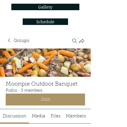
Gallery
Schedule
Groups
Moonpie Outdoor Banquet
Public
·
3 members
Join
Discussion
Media
Files
Members