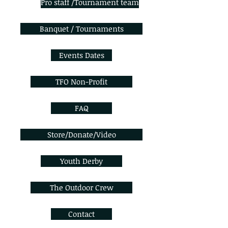
Pro staff /Tournament team
Banquet / Tournaments
Events Dates
TFO Non-Profit
FAQ
Store/Donate/Video
Youth Derby
The Outdoor Crew
Contact