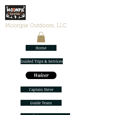
Moonpie Outdoors, LLC
Home
Guided Trips & Services
Waiver
Captain Steve
Guide Team