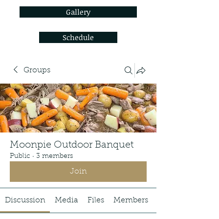
Gallery
Schedule
Groups
Moonpie Outdoor Banquet
Public
·
3 members
Join
Discussion
Media
Files
Members