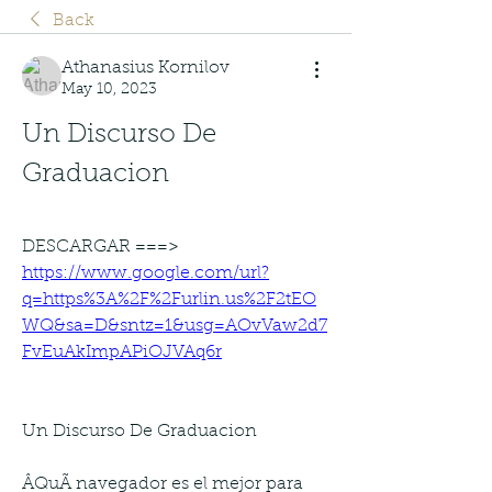
Back
Athanasius Kornilov
May 10, 2023
Un Discurso De 
Graduacion
DESCARGAR ===> 
https://www.google.com/url?
q=https%3A%2F%2Furlin.us%2F2tEO
WQ&sa=D&sntz=1&usg=AOvVaw2d7
FvEuAkImpAPiOJVAq6r
Un Discurso De Graduacion
ÂQuÃ navegador es el mejor para 