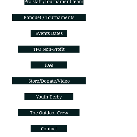
Pro staff /Tournament team
Banquet / Tournaments
Events Dates
TFO Non-Profit
FAQ
Store/Donate/Video
Youth Derby
The Outdoor Crew
Contact