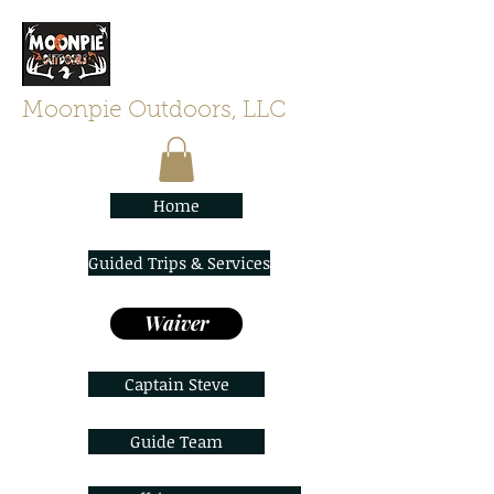
Moonpie Outdoors, LLC
Home
Guided Trips & Services
Waiver
Captain Steve
Guide Team