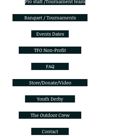
Pro staff /Tournament team
Banquet / Tournaments
Events Dates
TFO Non-Profit
FAQ
Store/Donate/Video
Youth Derby
The Outdoor Crew
Contact