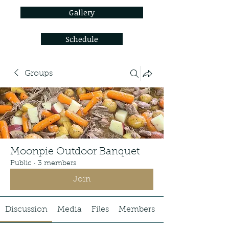
Gallery
Schedule
Groups
Moonpie Outdoor Banquet
Public
·
3 members
Join
Discussion
Media
Files
Members